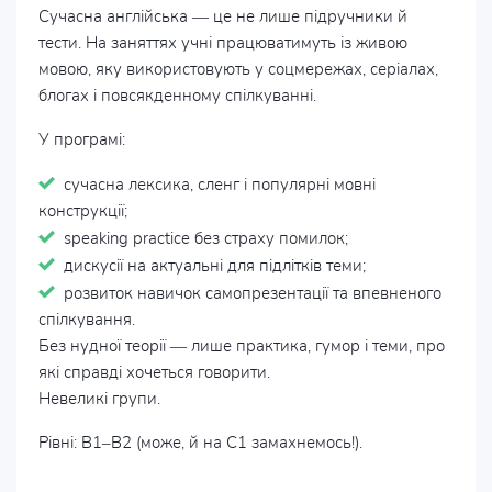
Сучасна англійська — це не лише підручники й
тести. На заняттях учні працюватимуть із живою
мовою, яку використовують у соцмережах, серіалах,
блогах і повсякденному спілкуванні.
У програмі:
сучасна лексика, сленг і популярні мовні
конструкції;
speaking practice без страху помилок;
дискусії на актуальні для підлітків теми;
розвиток навичок самопрезентації та впевненого
спілкування.
Без нудної теорії — лише практика, гумор і теми, про
які справді хочеться говорити.
Невеликі групи.
Рівні: B1–B2 (може, й на С1 замахнемось!).