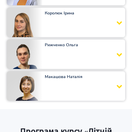
Королюк Ірина
Рижченко Ольга
Макашова Наталія
Програма курсу «Літній