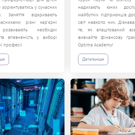
зорієнтуватись у сучасних
надихають юних дослі
х. Заняття відкривають
майбутніх підприємців до
асниками різні кар'єрні
світ навколо них. Дізнав
розвивають необхідні
те, як влаштований все
та впевненість у виборі
вивчайте фінансову грам
ї професії
Optima Academy!
іше
Детальніше