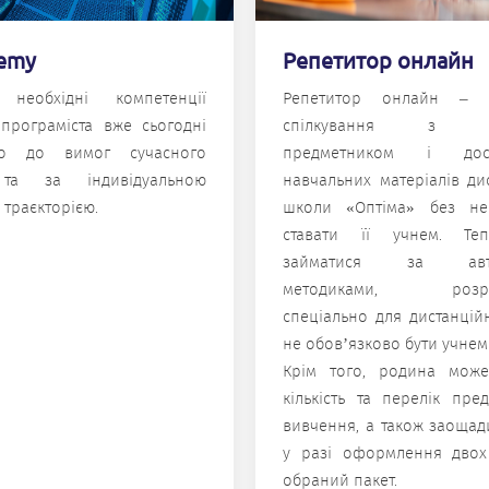
demy
Репетитор онлайн
 необхідні компетенції
Репетитор онлайн –
 програміста вже сьогодні
спілкування з уч
дно до вимог сучасного
предметником і до
 та за індивідуальною
навчальних матеріалів ди
 траєкторією.
школи «Оптіма» без нео
ставати її учнем. Те
займатися за авто
методиками, розро
спеціально для дистанційн
не обов’язково бути учнем
Крім того, родина мож
кількість та перелік пре
вивчення, а також заощад
у разі оформлення двох
обраний пакет.