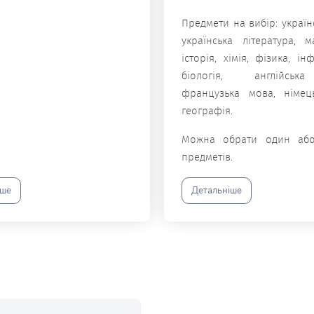
Предмети на вибір: україн
українська література, м
історія, хімія, фізика, ін
біологія, англійсь
французька мова, німец
географія.
Можна обрати один або
предметів.
іше
Детальніше