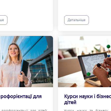
іше
Детальніше
профорієнтацї для
Курси науки і бізне
дітей
 профорієнтації для дітей
Курси науки та бізнесу 