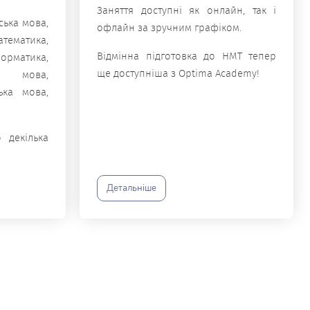
Заняття доступні як онлайн, так і
ська мова,
офлайн за зручним графіком.
атематика,
Відмінна підготовка до НМТ тепер
форматика,
ще доступніша з Optima Academy!
ка мова,
ька мова,
 декілька
Детальніше