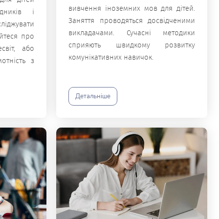
вивчення іноземних мов для дітей.
дників і
Заняття проводяться досвідченими
сліджувати
викладачами. Сучасні методики
айтеся про
сприяють швидкому розвитку
світ, або
комунікативних навичок.
отність з
Детальніше