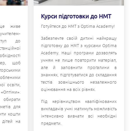
Курси підготовки до НМТ
 це живе
Готуйтеся до НМТ з Optima Academy!
ителем-
Забезпечте своїй дитині найкращу
ступ до
підготовку до НМТ з курсами Optima
станційної
Academy. Наші програми дозволять
бхідності
учням не лише повторити матеріал,
пер, щоб
але й заповнити прогалини в
рськими
знаннях, підготуватися до складання
бленими
тестів зовнішнього незалежного
ої освіти,
оцінювання на всіх рівнях.
 «Оптіми».
е обирати
Під керівництвом кваліфікованих
дметів для
викладачів учні матимуть можливість
ити кошти
інтенсивно вивчати всі необхідні
 дітей на
предмети.