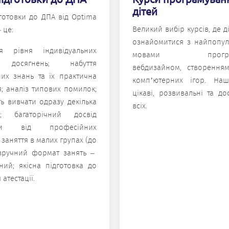
дітей
готовки до ДПА від Optima
Великий вибір курсів, де д
 це:
ознайомитися з найпопу
ня рівня індивідуальних
мовами програму
х досягнень; набуття
вебдизайном, створенням
них знань та їх практична
комп’ютерних ігор. Наш
я; аналіз типових помилок;
цікаві, розвивальні та до
ь вивчати одразу декілька
всіх.
в; багаторічний досвід
вки від професійних
 заняття в малих групах (до
; зручний формат занять –
ний; якісна підготовка до
атестації.