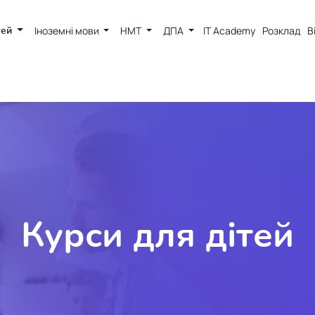
тей
Іноземні мови
НМТ
ДПА
IT Academy
Розклад
В
Курси для дітей