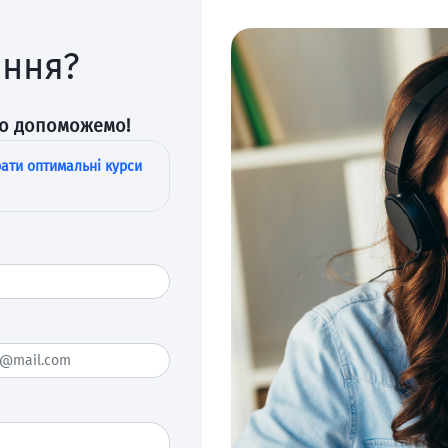
ання?
во допоможемо!
ати оптимальні курси