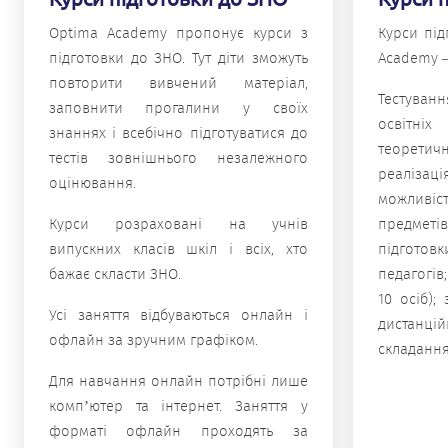
Курси під
Optima Academy пропонує курси з
Academy –
підготовки до ЗНО. Тут діти зможуть
повторити вивчений матеріал,
Тестуван
заповнити прогалини у своїх
освітні
знаннях і всебічно підготуватися до
теоретич
тестів зовнішнього незалежного
реалізаці
оцінювання.
можливіст
предметі
Курси розраховані на учнів
підгото
випускних класів шкіл і всіх, хто
педагогів;
бажає скласти ЗНО.
10 осіб)
Усі заняття відбуваються онлайн і
дистанцій
офлайн за зручним графіком.
складання 
Для навчання онлайн потрібні лише
комп’ютер та інтернет. Заняття у
форматі офлайн проходять за