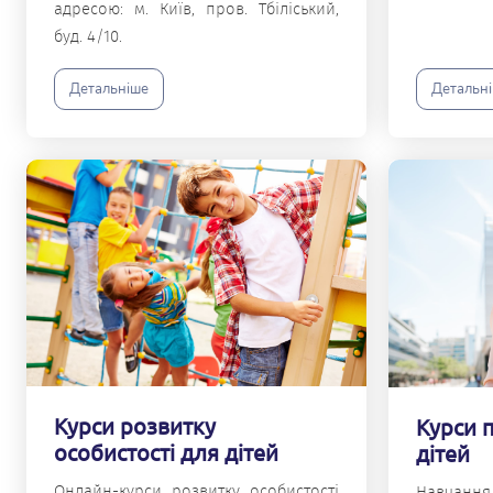
адресою: м. Київ, пров. Тбіліський,
буд. 4/10.
Детальніше
Детальн
Курси розвитку
Курси 
особистості для дітей
дітей
Онлайн-курси розвитку особистості
Навчання