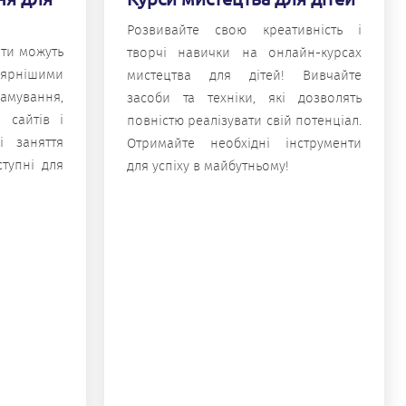
Розвивайте свою креативність і
іти можуть
творчі навички на онлайн-курсах
лярнішими
мистецтва для дітей! Вивчайте
вання,
засоби та техніки, які дозволять
 сайтів і
повністю реалізувати свій потенціал.
і заняття
Отримайте необхідні інструменти
ступні для
для успіху в майбутньому!