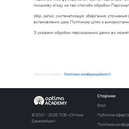
письмову згоду на такі способи обробки Персональ
збір, запис, систематизація, зберігання, уточненн
встановлених цією Політикою цілях з використання
З умовами обробки персональних даних ви можете о
Optima Academy
/
Політика конфіденційності
Сторінки
Блог
Публічна оферт
© 2021 –
2026 ТОВ «Оптіма
Едьюкейшн»
Політика конфіде