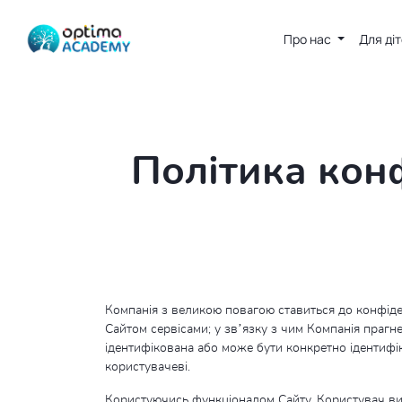
Про нас
Для ді
Політика кон
Компанія з великою повагою ставиться до конфіденц
Сайтом сервісами; у зв’язку з чим Компанія прагн
ідентифікована або може бути конкретно ідентиф
користувачеві.
Користуючись функціоналом Сайту, Користувач висл