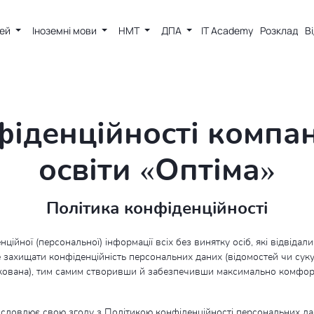
тей
Іноземні мови
НМТ
ДПА
IT Academy
Розклад
В
фіденційності компан
освіти «Оптіма»
Політика конфіденційності
ійної (персональної) інформації всіх без винятку осіб, які відвідали
е захищати конфіденційність персональних даних (відомостей чи суку
ікована), тим самим створивши й забезпечивши максимально комфор
овлює свою згоду з Політикою конфіденційності персональних даних с