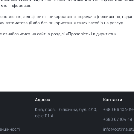
ної інформації:
я (оновлення, зміна), витяг, використання, передача (поширення, нада
м автоматизації або без використання таких засобів на розсуд.
знайомитися на сайті в розділі «Прозорість і відкритість»
Адреса
Контакти
Київ, пров. Тбіліський, буд. 4/10,
+380 66 104-19
офіс 111-А
а
+380 67 104-19
нційності
info@optima.st