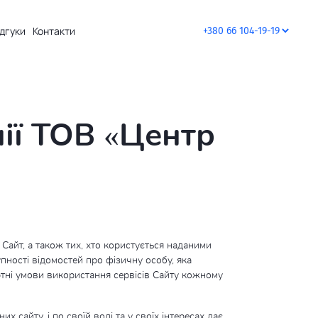
ідгуки
Контакти
ії ТОВ «Центр
 Сайт, а також тих, хто користується наданими
пності відомостей про фізичну особу, яка
тні умови використання сервісів Сайту кожному
айту, і по своїй волі та у своїх інтересах дає