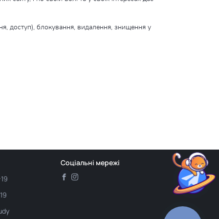
ння, доступ), блокування, видалення, знищення у
Соціальні мережі
-19
-19
udy