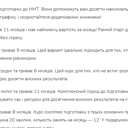
ідготовки до НМТ. Вони допоможуть вам досягти максимальни
графіку, і скористайтеся додатковими знижками!
 11 місяців і має найнижчу вартість за місяць! Ранній старт
без стресу.
триває 9 місяців. Цей варіант ідеально підходить для тих, х
ження рівномірно.
удні та триває 6 місяців. Цей курс для тих, хто не встиг ро
дко досягти високих результатів.
липні та триває 11 місяців. Комплексний підхід до підготов
вати час і ресурси для досягнення високих результатів на 
риває 8 місяців. Курс охоплює підготовку з трьох основних п
одина 20 хвилин, кількість занять на місяць — 12. У подарун