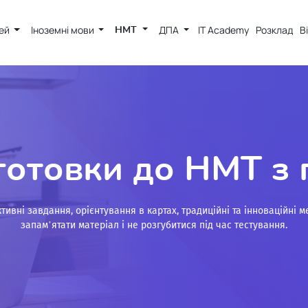
тей
Іноземні мови
НМТ
ДПА
IT Academy
Розклад
В
готовки до НМТ з 
ктивні завдання, орієнтування в картах, традиційні та інноваційні
запам’ятати матеріал і не розгубитися під час тестування.