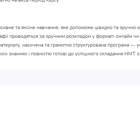
атно на весь період курсу.
нсивне та якісне навчання, яке допоможе швидко та зручно 
афії проводяться за зручним розкладом у форматі онлайн чи 
матеріалу, насичена та грамотно структурована програма — у
оїх знаннях і повністю готові до успішного складання НМТ з 