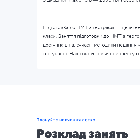
3 дисциплін (вартість — 2500 грн) безопл
Підготовка до НМТ з географії — це інте
класи. Заняття підготовки до НМТ з геогр
доступна ціна, сучасні методики подання 
тестуванні. Наші випускники впевнені у св
Плануйте навчання легко
Розклад занять