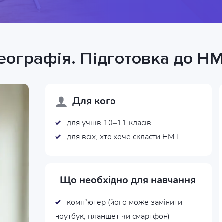
еографія. Підготовка до Н
Для кого
для учнів 10–11 класів
для всіх, хто хоче скласти НМТ
Що необхідно для навчання
комп’ютер (його може замінити
ноутбук, планшет чи смартфон)