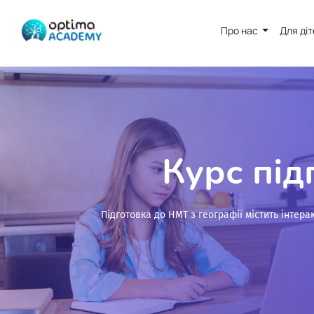
Про нас
Для ді
Курс під
Підготовка до НМТ з географії містить інтера