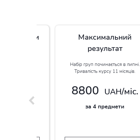
 підготовки
Максимальний
НМТ
результат
ається в лютому.
Набір груп починається в липні.
урсу 3 місяці
Тривалість курсу 11 місяців.
8800
/16
/міс.
UAH
UAH
ять
за 4 предмети
редмет