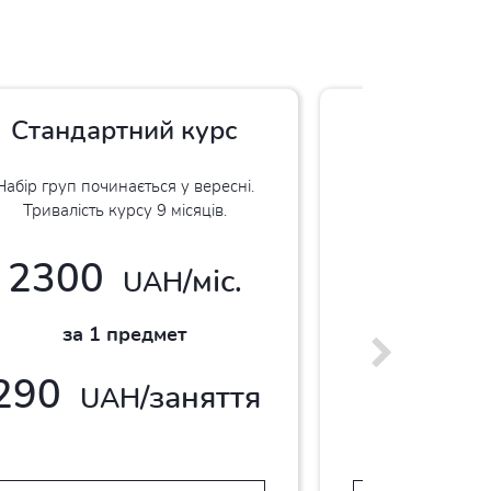
Стандартний курс
Інтенсив
ст
Набір груп починається у вересні.
Тривалість курсу 9 місяців.
Набір груп почи
Тривалість ку
2300
/міс.
UAH
2800
за 1 предмет
за 1 
290
/заняття
UAH