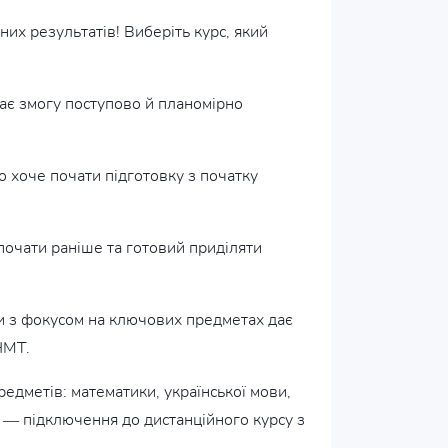
х результатів! Виберіть курс, який
 дає змогу поступово й планомірно
то хоче почати підготовку з початку
зпочати раніше та готовий приділяти
ки з фокусом на ключових предметах дає
НМТ.
редметів: математики, української мови,
ок — підключення до дистанційного курсу з