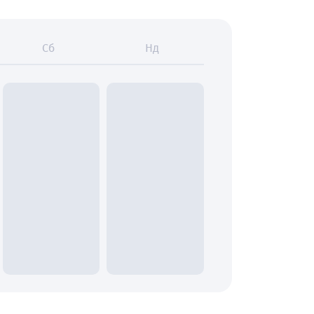
Сб
Нд