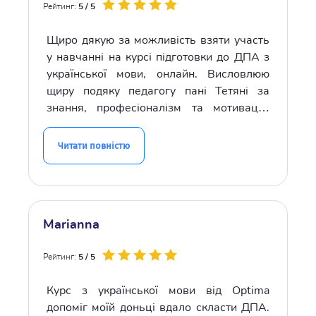
Рейтинг:
5 / 5
Щиро дякую за можливість взяти участь
у навчанні на курсі підготовки до ДПА з
української мови, онлайн. Висловлюю
щиру подяку педагогу пані Тетяні за
знання, професіоналізм та мотивацію
мого сина, а також дякую пані Ірині
менеджерці, яка супроводжує курс ДПА-
Читати повністю
за організацію, контроль навчання та
повний супровід (мені як мамі це було
дуже важливо) . Завдяки усім вам
навчання було змістовним, комфортним,
Marianna
а головне - результативним. Дякую, що
була можливість контролювати
Рейтинг:
5 / 5
успішність. Радію, що зупинила свій вибір
на Академії!
Курс з української мови від Optima
допоміг моїй доньці вдало скласти ДПА.