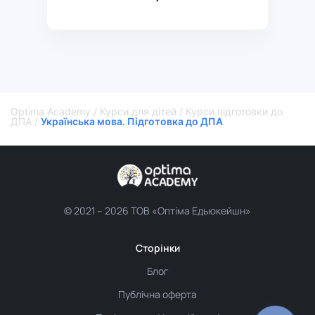
Optima Academy
/
Курси для дітей
/
Курси підготовки до
ДПА
/
Українська мова. Підготовка до ДПА
© 2021 –
2026 ТОВ «Оптіма Едьюкейшн»
Сторінки
Блог
Публічна оферта