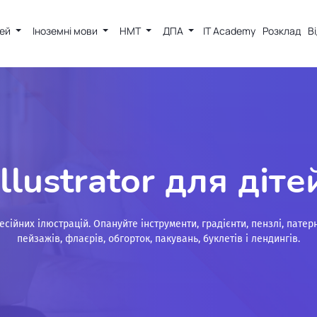
тей
Іноземні мови
НМТ
ДПА
IT Academy
Розклад
В
Illustrator для діте
фесійних ілюстрацій. Опануйте інструменти, градієнти, пензлі, патер
пейзажів, флаєрів, обгорток, пакувань, буклетів і лендингів.