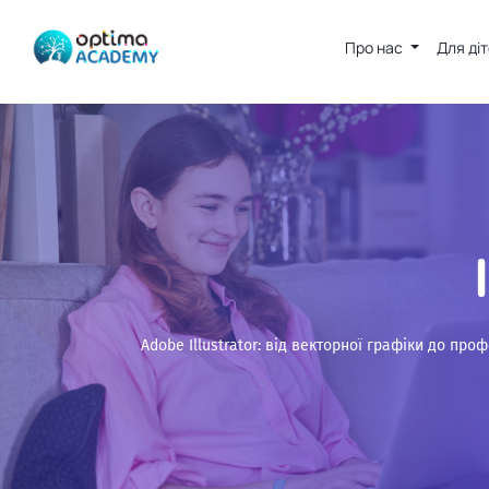
Про нас
Для ді
Adobe Illustrator: від векторної графіки до про