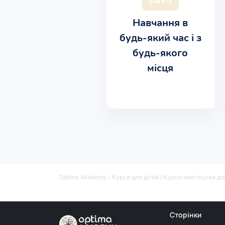
Навчання в
будь-який час і з
будь-якого
місця
Optima Academy
/
Курси для дітей
/
Курси мистецтва для
Сторінки