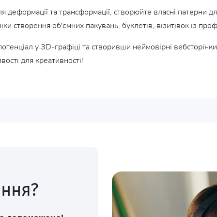
ля деформації та трансформації, створюйте власні патерни д
ки створення об'ємних пакувань, буклетів, візитівок із про
отенціал у 3D-графіці та створивши неймовірні вебсторінки.
вості для креативності!
ання?