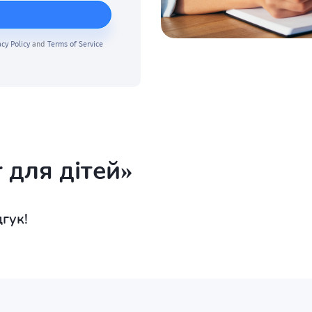
acy Policy
and
Terms of Service
r для дітей»
гук!