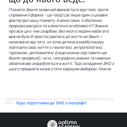
Планета Земля зазвичай вважається круглою, проте
справжня її форма – це геоїд! Це лише один з цікавих
фактів про нашу планету. А вона сама, її оболонки,
природні ресурси та кліматичні особливості? Знання
про все це є тим скарбом, без якого людині набагато
важче було б пристосуватися до життя на Землі. І
незалежно від того, чи хоче дитина в майбутньому
пов’язати своє життя з геологією, антропологією,
туризмом, дипломатією (сюди можна підставити ще
безліч професій), чи ні, географічні знання та навички
обов’язково знадобляться в житті. Тоді складання ЗНО з
цього предмета може стати хорошим вибором. Нижче
ви дізнаєтеся, чому саме в Optima Academy є
найякісніша карта до географічних «скарбів»!
Як багато потрібно
Optima Academy
/
Курси для дітей
/
Курси підготовки до
знати про свій дім?
ЗНО
/
Курс підготовки до ЗНО з географії
Коли ви живете у власному будинку, як ретельно вам
потрібно дослідити його для комфортного проживання?
Де лежать ваші одяг, їжа, книжки? Де протікає стеля, а