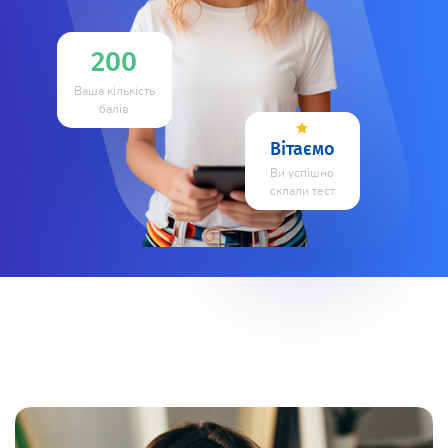
200
Ваша кількість
балів
Вітаємо
Ви успішно
склали тест