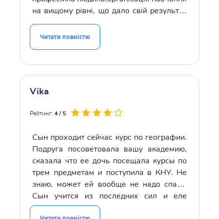
на вищому рівні, що дало свій результат
на НМТ. Величезне спасибі окремо
викладачу пану Петру та всій команді!
Читати повністю
Vika
Рейтинг:
4 / 5
Сын проходит сейчас курс по географии.
Подруга посоветовала вашу академию,
сказала что ее дочь посещала курсы по
трем предметам и поступила в КНУ. Не
знаю, может ей вообще не надо спать.
Сын учится из последних сил и еле
успевает и школу и кружки, и вот еще
Читати повністю