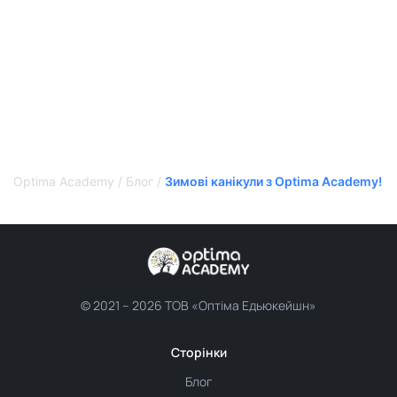
Optima Academy
/
Блог
/
Зимові канікули з Optima Academy!
© 2021 –
2026 ТОВ «Оптіма Едьюкейшн»
Сторінки
Блог