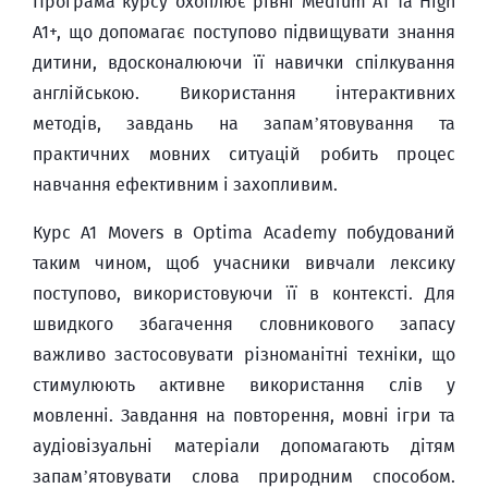
Програма курсу охоплює рівні Medium A1 та High
A1+, що допомагає поступово підвищувати знання
дитини, вдосконалюючи її навички спілкування
англійською. Використання інтерактивних
методів, завдань на запам’ятовування та
практичних мовних ситуацій робить процес
навчання ефективним і захопливим.
Курс A1 Movers в Optima Academy побудований
таким чином, щоб учасники вивчали лексику
поступово, використовуючи її в контексті. Для
швидкого збагачення словникового запасу
важливо застосовувати різноманітні техніки, що
стимулюють активне використання слів у
мовленні. Завдання на повторення, мовні ігри та
аудіовізуальні матеріали допомагають дітям
запам’ятовувати слова природним способом.