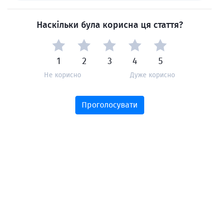
Наскільки була корисна ця стаття?
1
2
3
4
5
Не корисно
Дуже корисно
Проголосувати