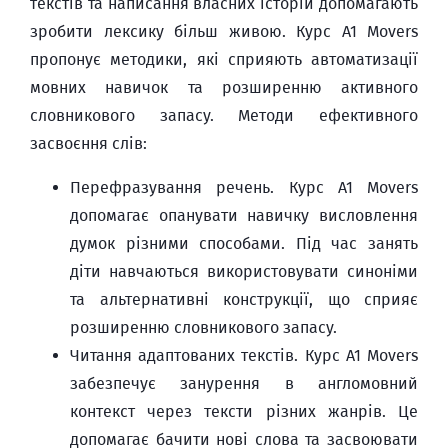
текстів та написання власних історій допомагають
зробити лексику більш живою. Курс A1 Movers
пропонує методики, які сприяють автоматизації
мовних навичок та розширенню активного
словникового запасу. Методи ефективного
засвоєння слів:
Перефразування речень. Курс A1 Movers
допомагає опанувати навичку висловлення
думок різними способами. Під час занять
діти навчаються використовувати синоніми
та альтернативні конструкції, що сприяє
розширенню словникового запасу.
Читання адаптованих текстів. Курс A1 Movers
забезпечує занурення в англомовний
контекст через тексти різних жанрів. Це
допомагає бачити нові слова та засвоювати