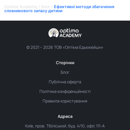
Optima Academy
/
Блог
/
Ефективні методи збагачення
словникового запасу дитини
© 2021 –
2026 ТОВ «Оптіма Едьюкейшн»
Сторінки
Блог
Публічна оферта
Політика конфіденційності
Правила користування
Адреса
Київ, пров. Тбіліський, буд. 4/10, офіс 111-А