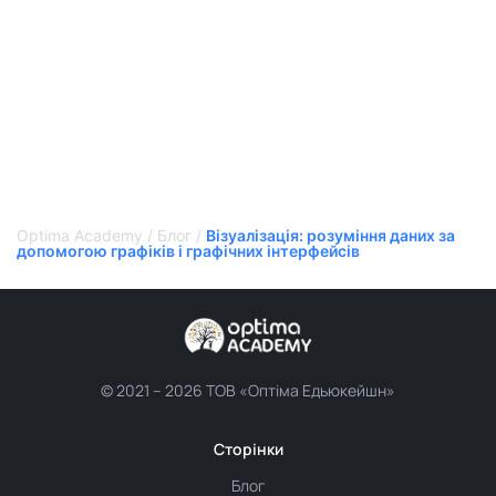
Optima Academy
/
Блог
/
Візуалізація: розуміння даних за
допомогою графіків і графічних інтерфейсів
© 2021 –
2026 ТОВ «Оптіма Едьюкейшн»
Сторінки
Блог