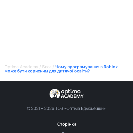
Optima Academy
/
Блог
/
Чому програмування в Roblox
може бути корисним для дитячої освіти?
© 2021 –
2026 ТОВ «Оптіма Едьюкейшн»
Сторінки