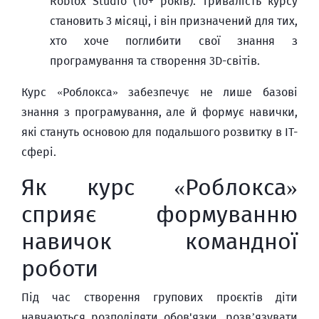
Roblox Studio (10+ років). Тривалість курсу
становить 3 місяці, і він призначений для тих,
хто хоче поглибити свої знання з
програмування та створення 3D-світів.
Курс «Роблокса» забезпечує не лише базові
знання з програмування, але й формує навички,
які стануть основою для подальшого розвитку в IT-
сфері.
Як курс «Роблокса»
сприяє формуванню
навичок командної
роботи
Під час створення групових проєктів діти
навчаються розподіляти обов'язки, розв’язувати