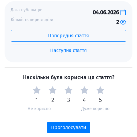
Дата публікації:
04.06.2026
Кількість переглядів:
2
Попередня стаття
Наступна стаття
Наскільки була корисна ця стаття?
1
2
3
4
5
Не корисно
Дуже корисно
Проголосувати