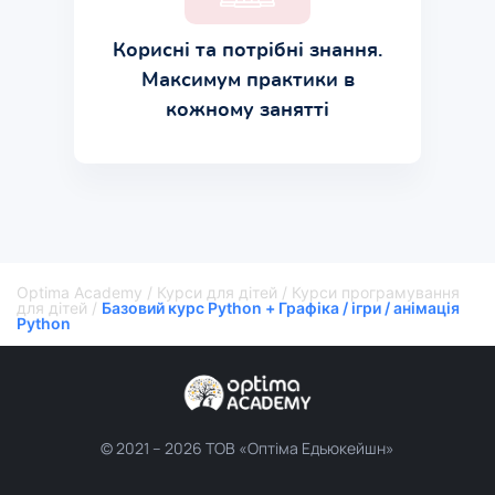
Корисні та потрібні знання.
Максимум практики в
кожному занятті
Optima Academy
/
Курси для дітей
/
Курси програмування
для дітей
/
Базовий курс Python + Графіка / ігри / анімація
Python
© 2021 –
2026 ТОВ «Оптіма Едьюкейшн»