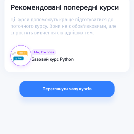
Рекомендовані попередні курси
Ці курси допоможуть краще підготуватися до
поточного курсу. Вони не є обов'язковими, але
спростять вивчення складніших тем.
14+, 11+ років
Базовий курс Python
Переглянути мапу курсів