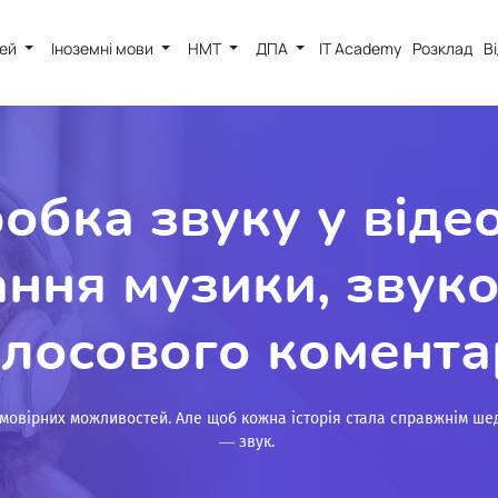
тей
Іноземні мови
НМТ
ДПА
IT Academy
Розклад
В
робка звуку у віде
ання музики, звуко
олосового комента
еймовірних можливостей. Але щоб кожна історія стала справжнім ш
— звук.