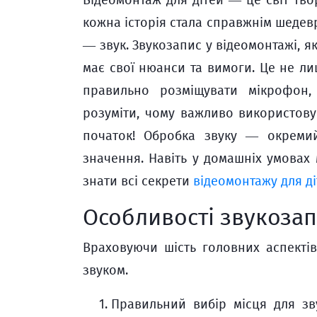
Відеомонтаж для дітей — це світ тв
кожна історія стала справжнім шедев
— звук. Звукозапис у відеомонтажі, я
має свої нюанси та вимоги. Це не ли
правильно розміщувати мікрофон,
розуміти, чому важливо використову
початок! Обробка звуку — окреми
значення. Навіть у домашніх умовах
знати всі секрети
відеомонтажу для д
Особливості звукоза
Враховуючи шість головних аспектів
звуком.
Правильний вибір місця для зв