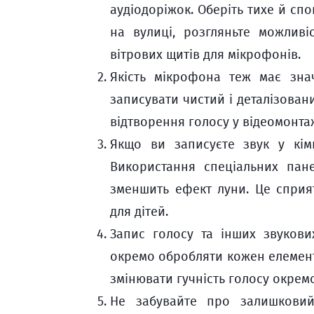
аудіодоріжок. Оберіть тихе й сп
на вулиці, розгляньте можливі
вітрових щитів для мікрофонів.
Якість мікрофона теж має зна
записувати чистий і деталізован
відтворення голосу у відеомонтаж
Якщо ви записуєте звук у кімн
Використання спеціальних пан
зменшить ефект луни. Це спри
для дітей.
Запис голосу та інших звукови
окремо обробляти кожен елемент
змінювати гучність голосу окремо
Не забувайте про залишкови