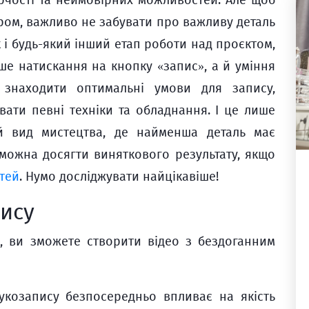
орчості та неймовірних можливостей. Але щоб
ром, важливо не забувати про важливу деталь
к і будь-який інший етап роботи над проєктом,
ше натискання на кнопку «запис», а й уміння
 знаходити оптимальні умови для запису,
вати певні техніки та обладнання. І це лише
й вид мистецтва, де найменша деталь має
 можна досягти виняткового результату, якщо
ітей
. Нумо досліджувати найцікавіше!
пису
, ви зможете створити відео з бездоганним
укозапису безпосередньо впливає на якість