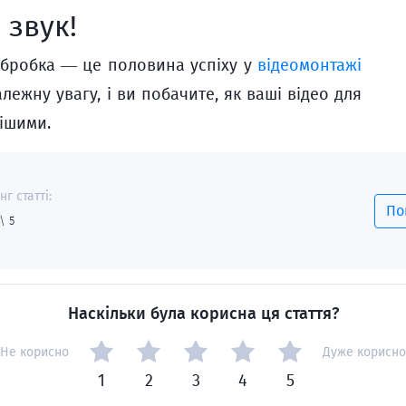
 звук!
обробка — це половина успіху у
відеомонтажі
лежну увагу, і ви побачите, як ваші відео для
нішими.
г статті:
По
\ 5
Наскільки була корисна ця стаття?
Не корисно
Дуже корисно
1
2
3
4
5