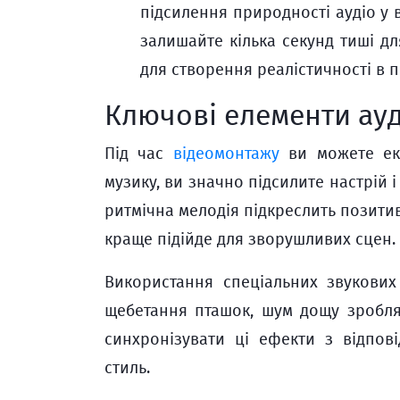
підсилення природності аудіо у в
залишайте кілька секунд тиші д
для створення реалістичності в 
Ключові елементи ауд
Під час
відеомонтажу
ви можете екс
музику, ви значно підсилите настрій 
ритмічна мелодія підкреслить позити
краще підійде для зворушливих сцен.
Використання спеціальних звукових 
щебетання пташок, шум дощу зробля
синхронізувати ці ефекти з відпов
стиль.