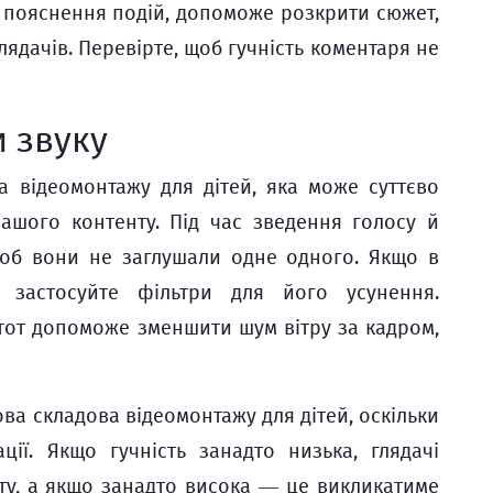
 пояснення подій, допоможе розкрити сюжет,
ядачів. Перевірте, щоб гучність коментаря не
 звуку
 відеомонтажу для дітей, яка може суттєво
ашого контенту. Під час зведення голосу й
щоб вони не заглушали одне одного. Якщо в
, застосуйте фільтри для його усунення.
тот допоможе зменшити шум вітру за кадром,
ва складова відеомонтажу для дітей, оскільки
ії. Якщо гучність занадто низька, глядачі
нту, а якщо занадто висока — це викликатиме