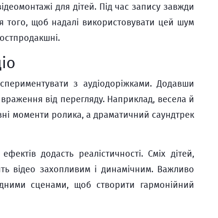
ідеомонтажі для дітей. Під час запису завжди
ля того, щоб надалі використовувати цей шум
постпродакшні.
іо
периментувати з аудіодоріжками. Додавши
і враження від перегляду. Наприклад, весела й
вні моменти ролика, а драматичний саундтрек
ефектів додасть реалістичності. Сміх дітей,
ть відео захопливим і динамічним. Важливо
ідними сценами, щоб створити гармонійний