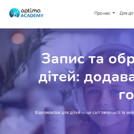
Про нас
Для ді
Запис та об
дітей: додав
г
Відеомонтаж для дітей — це світ творчості та н