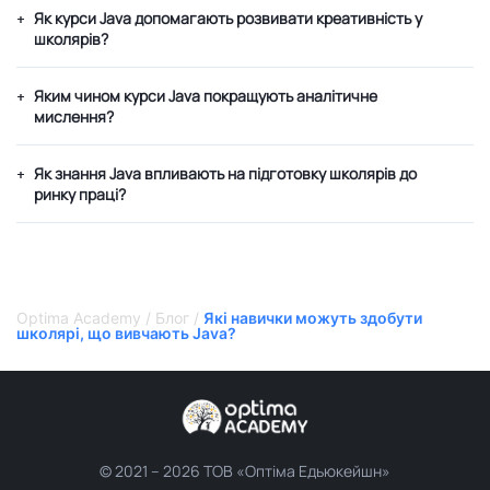
Як курси Java допомагають розвивати креативність у
+
школярів?
Яким чином курси Java покращують аналітичне
+
мислення?
Як знання Java впливають на підготовку школярів до
+
ринку праці?
Optima Academy
/
Блог
/
Які навички можуть здобути
школярі, що вивчають Java?
© 2021 –
2026 ТОВ «Оптіма Едьюкейшн»