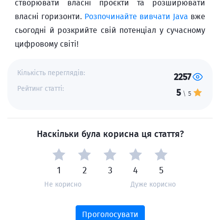
створювати власні проєкти та розширювати
власні горизонти.
Розпочинайте вивчати Java
вже
сьогодні й розкрийте свій потенціал у сучасному
цифровому світі!
Кількість переглядів:
2257
Рейтинг статті:
5
\ 5
Наскільки була корисна ця стаття?
1
2
3
4
5
Не корисно
Дуже корисно
Проголосувати