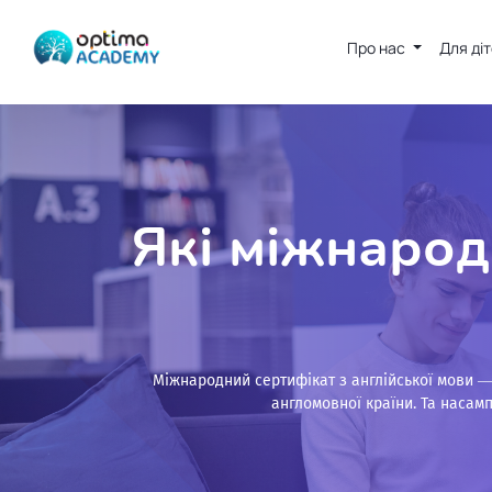
Про нас
Для ді
Які міжнарод
Міжнародний сертифікат з англійської мови —
англомовної країни. Та насам