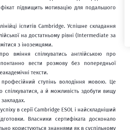
тифікат підвищить мотивацію для подальшого
 лінійці іспитів Cambridge. Успішне складання
йської на достатньому рівні (Intermediate за
мітися з іноземцями.
 про вміння спілкуватись англійською про
 спонтанно вести розмову без попередньої
еакадемічні тексти.
є професійний ступінь володіння мовою. Це
о спілкуватися, а й можливість здобути вищу
 закладах.
 успіху в серії Cambridge ESOL і найскладніший
ідготовки. Власники сертифіката досконало
ільно користуються знаннями як в суспільному