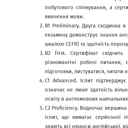
побутового спілкування, а сер
вивчення мови.
B1 Preliminary. Друга сходинка в
екзамену демонструє знання англі
шкалою CEFR) та здатність порозу
B2 First. Сертифікат свідчить
різноманітні робочі питання,
підготовки, листуватися, читати н
C1 Advanced. Іспит підтверджу
означає не лише здатність вільн
освіту в англомовних навчальних
C2 Proficiency. Водночас вершина
іспит, що вимагає серйозної п
знають всі нюанси англійської, в