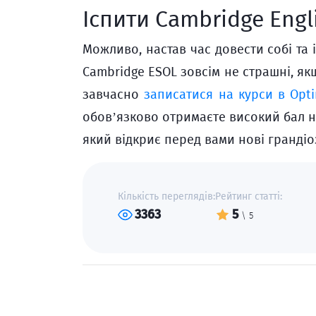
Іспити Cambridge Engl
Можливо, настав час довести собі та 
Cambridge ESOL зовсім не страшні, як
завчасно
записатися на курси в Opt
обов’язково отримаєте високий бал н
який відкриє перед вами нові грандіо
Кількість переглядів:
Рейтинг статті:
3363
5
\ 5