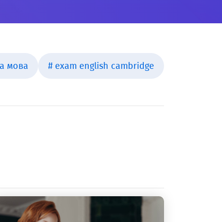
ка мова
# exam english cambridge