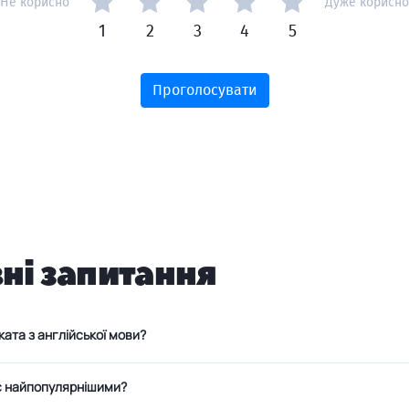
Не корисно
Дуже корисно
1
2
3
4
5
Проголосувати
вні запитання
ата з англійської мови?
 є найпопулярнішими?