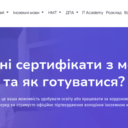
тей
Іноземні мови
НМТ
ДПА
IT Academy
Розклад
В
ні сертифікати з 
та як готуватися?
 це ваша можливість здобувати освіту або працювати за кордоном,
перед ви отримуєте офіційне підтвердження володіння іноземною м