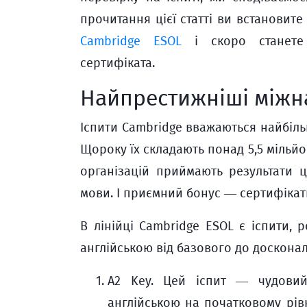
прочитання цієї статті ви встановите
Cambridge ESOL
і скоро станете 
сертифіката.
Найпрестижніші міжн
Іспити Cambridge вважаються найбіл
Щороку їх складають понад 5,5 мільйон
організацій приймають результати ц
мови. І приємний бонус — сертифікат
В лінійці Cambridge ESOL є іспити, 
англійською від базового до досконал
A2 Key. Цей іспит — чудовий 
англійською на початковому рів