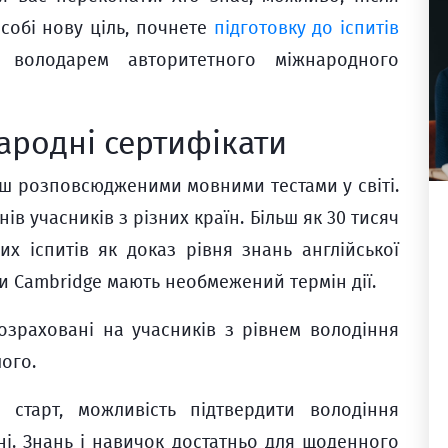
 собі нову ціль, почнете
підготовку до іспитів
володарем авторитетного міжнародного
ародні сертифікати
ьш розповсюдженими мовними тестами у світі.
ів учасників з різних країн. Більш як 30 тисяч
их іспитів як доказ рівня знань англійської
и Cambridge мають необмежений термін дії.
розраховані на учасників з рівнем володіння
ого.
старт, можливість підтвердити володіння
ні. Знань і навичок достатньо для щоденного