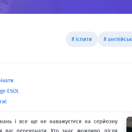
# іспити
# англійсь
ікати
dge ESOL
ги!
нань і все ще не наважуєтеся на серйозну
ся вас переконати. Хто знає, можливо, після