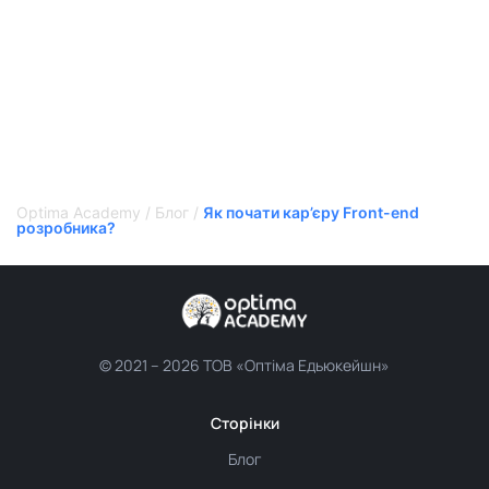
Optima Academy
/
Блог
/
Як почати кар’єру Front-end
розробника?
© 2021 –
2026 ТОВ «Оптіма Едьюкейшн»
Сторінки
Блог