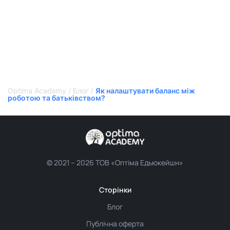
Optima Academy
/
Блог
/
Як налаштувати баланс між
роботою та батьківством?
© 2021 –
2026 ТОВ «Оптіма Едьюкейшн»
Сторінки
Блог
Публічна оферта