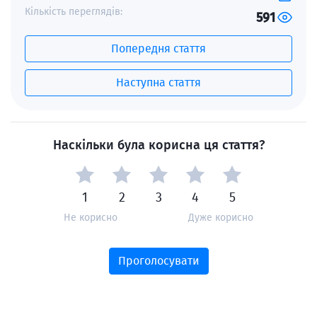
Кількість переглядів:
591
Попередня стаття
Наступна стаття
Наскільки була корисна ця стаття?
1
2
3
4
5
Не корисно
Дуже корисно
Проголосувати