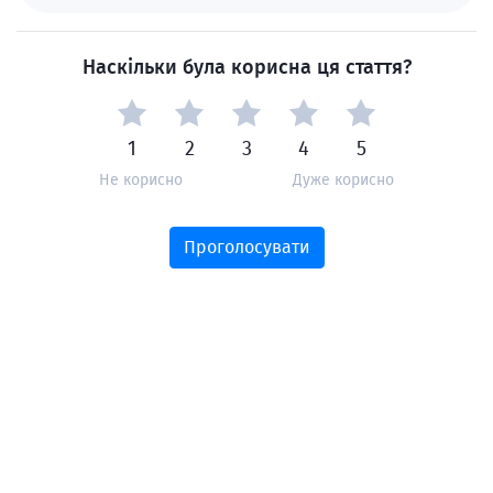
Наскільки була корисна ця стаття?
1
2
3
4
5
Не корисно
Дуже корисно
Проголосувати