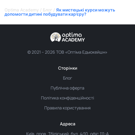
Optima Academy
/
Блог
/
Як мистецькі курси можуть
допомогти дитині побудувати кар’єру?
© 2021 –
2026 ТОВ «Оптіма Едьюкейшн»
Сторінки
Блог
Публічна оферта
Політика конфіденційності
Правила користування
Адреса
Київ, пров. Тбіліський, буд. 4/10, офіс 111-А