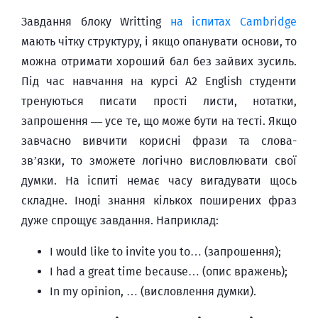
Завдання блоку Writting
на іспитах Cambridge
мають чітку структуру, і якщо опанувати основи, то
можна отримати хороший бал без зайвих зусиль.
Під час навчання на курсі A2 English студенти
тренуються писати прості листи, нотатки,
запрошення — усе те, що може бути на тесті. Якщо
завчасно вивчити корисні фрази та слова-
зв’язки, то зможете логічно висловлювати свої
думки. На іспиті немає часу вигадувати щось
складне. Іноді знання кількох поширених фраз
дуже спрощує завдання. Наприклад:
I would like to invite you to… (запрошення);
I had a great time because… (опис вражень);
In my opinion, … (висловлення думки).