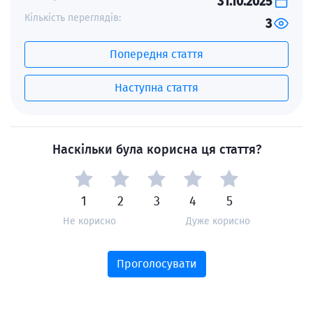
31.10.2025
Кількість переглядів:
3
Попередня стаття
Наступна стаття
Наскільки була корисна ця стаття?
1
2
3
4
5
Не корисно
Дуже корисно
Проголосувати