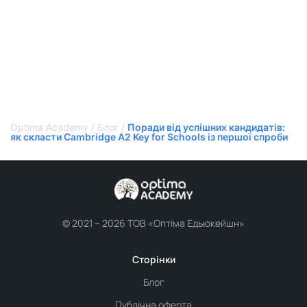
Optima Academy
/
Блог
/
Поради від успішних кандидатів:
як скласти Cambridge A2 Key for Schools із першої спроби
© 2021 –
2026 ТОВ «Оптіма Едьюкейшн»
Сторінки
Блог
Публічна оферта