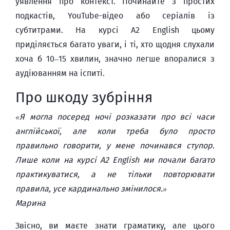
уявлення про контекст. Починайте з простих
подкастів, YouTube-відео або серіалів із
субтитрами. На курсі A2 English цьому
приділяється багато уваги, і ті, хто щодня слухали
хоча б 10–15 хвилин, значно легше впоралися з
аудіюванням на іспиті.
Про шкоду зубріння
«Я могла посеред ночі розказати про всі часи
англійської, але коли треба було просто
правильно говорити, у мене починався ступор.
Лише коли на курсі A2 English ми почали багато
практикуватися, а не тільки повторювати
правила, усе кардинально змінилося.»
Марина
Звісно, ви маєте знати граматику, але цього