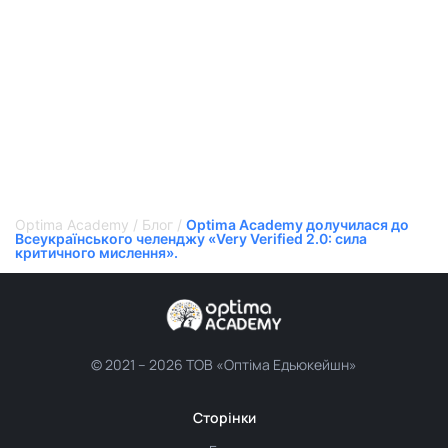
Optima Academy
/
Блог
/
Optima Academy долучилася до
Всеукраїнського челенджу «Very Verified 2.0: сила
критичного мислення».
© 2021 –
2026 ТОВ «Оптіма Едьюкейшн»
Сторінки