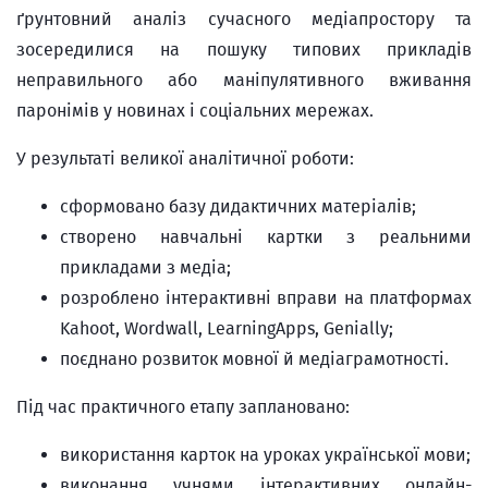
ґрунтовний аналіз сучасного медіапростору та
зосередилися на пошуку типових прикладів
неправильного або маніпулятивного вживання
паронімів у новинах і соціальних мережах.
У результаті великої аналітичної роботи:
сформовано базу дидактичних матеріалів;
створено навчальні картки з реальними
прикладами з медіа;
розроблено інтерактивні вправи на платформах
Kahoot, Wordwall, LearningApps, Genially;
поєднано розвиток мовної й медіаграмотності.
Під час практичного етапу заплановано:
використання карток на уроках української мови;
виконання учнями інтерактивних онлайн-