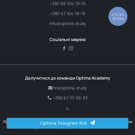
+380 66 104-19-19
+380 67 104-19-19
КНОПКА
ЗВ'ЯЗКУ
info@optima.study
Соціальні мережі
Долучитися до команди Optima Academy
hr@optima.study
+380 67 111-96-83
Підтверджуючи реєстрацію, ви надаєте згоду на отримання інформаційних
Optima Telegram Bot
і рекламних повідомлень від компанії.