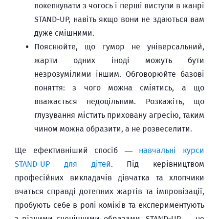
покепкувати з чогось і перші виступи в жанрі
STAND-UP, навіть якщо вони не здаються вам
дуже смішними.
Пояснюйте, що гумор не універсальний,
жарти одних іноді можуть бути
незрозумілими іншим. Обговорюйте базові
поняття: з чого можна сміятись, а що
вважається недоцільним. Розкажіть, що
глузування містить приховану агресію, таким
чином можна образити, а не розвеселити.
Ще ефективніший спосіб —
навчальні курси
STAND-UP для дітей
. Під керівництвом
професійних викладачів дівчатка та хлопчики
вчаться справді дотепних жартів та імпровізації,
пробують себе в ролі коміків та експериментують
з різними сценічними образами. STAND-UP — не