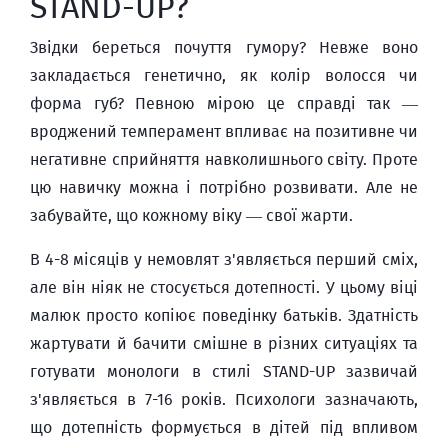
STAND-UP?
Звідки береться почуття гумору? Невже воно
закладається генетично, як колір волосся чи
форма губ? Певною мірою це справді так —
вроджений темперамент впливає на позитивне чи
негативне сприйняття навколишнього світу. Проте
цю навичку можна і потрібно розвивати. Але не
забувайте, що кожному віку — свої жарти.
В 4-8 місяців у немовлят з'являється перший сміх,
але він ніяк не стосується дотепності. У цьому віці
малюк просто копіює поведінку батьків. Здатність
жартувати й бачити смішне в різних ситуаціях та
готувати монологи в стилі STAND-UP зазвичай
з'являється в 7-16 років. Психологи зазначають,
що дотепність формується в дітей під впливом