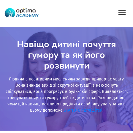
Навіщо дитині почуття
гумору та як його
розвинути
Людина з позитивним мисленням завжди привертає увагу.
Вона знайде вихід зі скрутної ситуації, з нею хочуть
спілкуватися, вона прогресує в будь-якій сфері. Виявляється,
тренувати почуття гумору треба з дитинства. Розповідаємо,
чому цій навичці важливо приділити особливу увагу та як в
цьому допоможе
STAND-UP для дітей
.