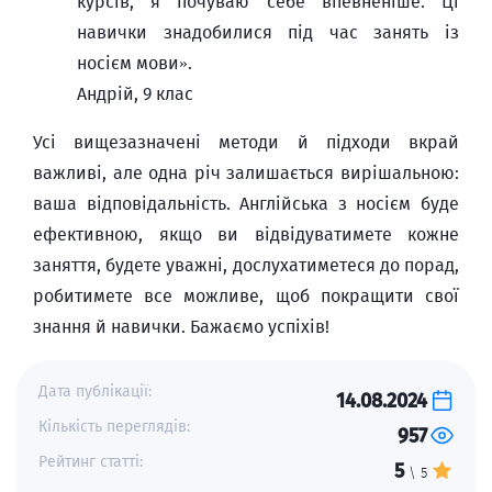
курсів, я почуваю себе впевненіше. Ці
навички знадобилися під час занять із
носієм мови».
Андрій, 9 клас
Усі вищезазначені методи й підходи вкрай
важливі, але одна річ залишається вирішальною:
ваша відповідальність. Англійська з носієм буде
ефективною, якщо ви відвідуватимете кожне
заняття, будете уважні, дослухатиметеся до порад,
робитимете все можливе, щоб покращити свої
знання й навички. Бажаємо успіхів!
Дата публікації:
14.08.2024
Кількість переглядів:
957
Рейтинг статті:
5
\ 5