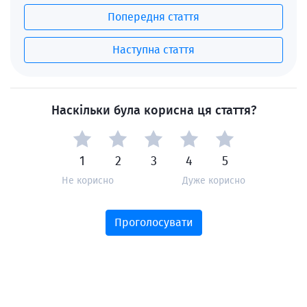
Попередня стаття
Наступна стаття
Наскільки була корисна ця стаття?
1
2
3
4
5
Не корисно
Дуже корисно
Проголосувати