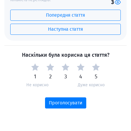
3
Попередня стаття
Наступна стаття
Наскільки була корисна ця стаття?
1
2
3
4
5
Не корисно
Дуже корисно
Проголосувати