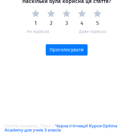
Наскільки була корисна ця стаття?
1
2
3
4
5
Не корисно
Дуже корисно
Проголосувати
Optima Academy
/
Блог
/
Чорна п’ятниця! Курси Optima
Academy для учнів 3 класів