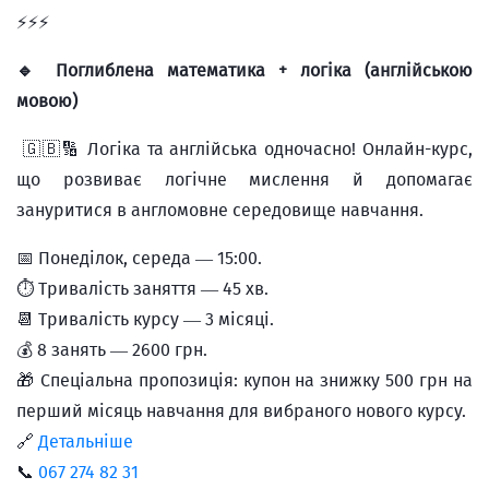
⚡️⚡️⚡️
🔹 Поглиблена математика + логіка (англійською
мовою)
🇬🇧🔢 Логіка та англійська одночасно! Онлайн-курс,
що розвиває логічне мислення й допомагає
зануритися в англомовне середовище навчання.
📅 Понеділок, середа — 15:00.
⏱ Тривалість заняття — 45 хв.
📆 Тривалість курсу — 3 місяці.
💰 8 занять — 2600 грн.
🎁 Спеціальна пропозиція: купон на знижку 500 грн на
перший місяць навчання для вибраного нового курсу.
🔗
Детальніше
📞
067 274 82 31