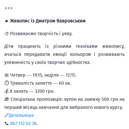
⚡️⚡️⚡️
🔹 Живопис із Дмитром Вавровським
🎨 Розвиваємо творчість і уяву.
Діти працюють із різними техніками живопису,
вчаться передавати емоції кольором і розвивають
упевненість у своїх творчих здібностях.
📅 Четвер — 19:15, неділя — 12:15.
⏱ Тривалість заняття — 60 хв.
💰 8 занять — 3200 грн.
🎁 Спеціальна пропозиція: купон на знижку 500 грн на
перший місяць навчання для вибраного нового курсу.
🔗
Детальніше
📞
067 112 02 36
.