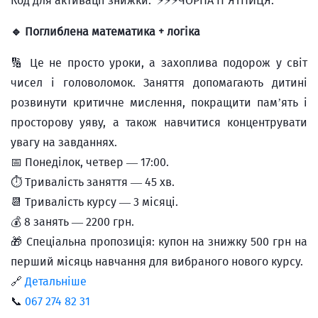
Код для активації знижки: ⚡️⚡️⚡️ЧОРНА П’ЯТНИЦЯ.
🔹 Поглиблена математика + логіка
🔢 Це не просто уроки, а захоплива подорож у світ
чисел і головоломок. Заняття допомагають дитині
розвинути критичне мислення, покращити пам’ять і
просторову уяву, а також навчитися концентрувати
увагу на завданнях.
📅 Понеділок, четвер — 17:00.
⏱ Тривалість заняття — 45 хв.
📆 Тривалість курсу — 3 місяці.
💰 8 занять — 2200 грн.
🎁 Спеціальна пропозиція: купон на знижку 500 грн на
перший місяць навчання для вибраного нового курсу.
🔗
Детальніше
📞
067 274 82 31