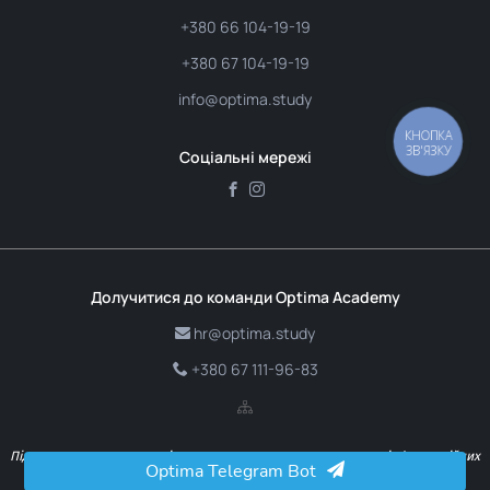
+380 66 104-19-19
+380 67 104-19-19
info@optima.study
КНОПКА
ЗВ'ЯЗКУ
Соціальні мережі
Долучитися до команди Optima Academy
hr@optima.study
+380 67 111-96-83
Підтверджуючи реєстрацію, ви надаєте згоду на отримання інформаційних
Optima Telegram Bot
і рекламних повідомлень від компанії.