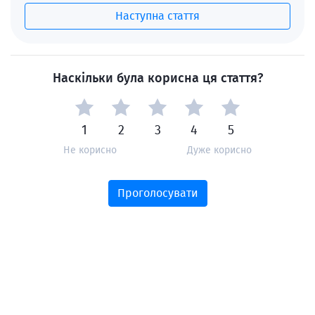
Наступна стаття
Наскільки була корисна ця стаття?
1
2
3
4
5
Не корисно
Дуже корисно
Проголосувати