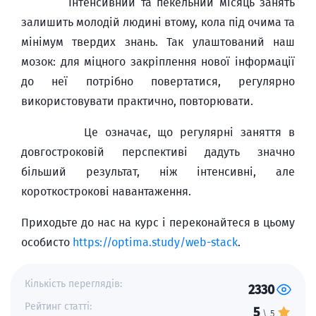
Інтенсивний та пекельний місяць занять
залишить молодій людині втому, кола під очима та
мінімум твердих знань. Так улаштований наш
мозок: для міцного закріплення нової інформації
до неї потрібно повертатися, регулярно
використовувати практично, повторювати.
Це означає, що регулярні заняття в
довгостроковій перспективі дадуть значно
більший результат, ніж інтенсивні, але
короткострокові навантаження.
Приходьте до нас на курс і переконайтеся в цьому
особисто
https://optima.study/web-stack
.
Кількість переглядів:
2330
Рейтинг статті:
5
\ 5