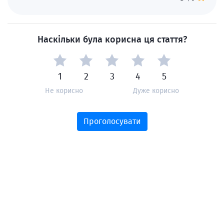
Наскільки була корисна ця стаття?
1
2
3
4
5
Не корисно
Дуже корисно
Проголосувати