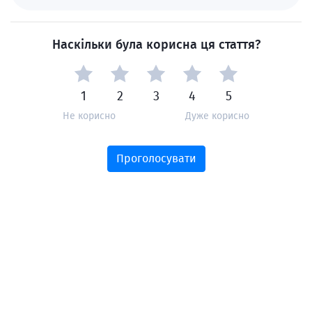
Наскільки була корисна ця стаття?
1
2
3
4
5
Не корисно
Дуже корисно
Проголосувати