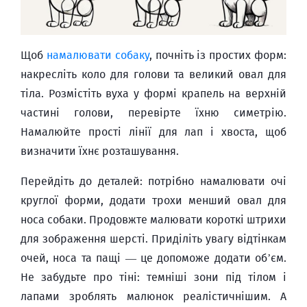
Щоб
намалювати собаку
, почніть із простих форм:
накресліть коло для голови та великий овал для
тіла. Розмістіть вуха у формі крапель на верхній
частині голови, перевірте їхню симетрію.
Намалюйте прості лінії для лап і хвоста, щоб
визначити їхнє розташування.
Перейдіть до деталей: потрібно намалювати очі
круглої форми, додати трохи менший овал для
носа собаки. Продовжте малювати короткі штрихи
для зображення шерсті. Приділіть увагу відтінкам
очей, носа та пащі — це допоможе додати об’єм.
Не забудьте про тіні: темніші зони під тілом і
лапами зроблять малюнок реалістичнішим. А