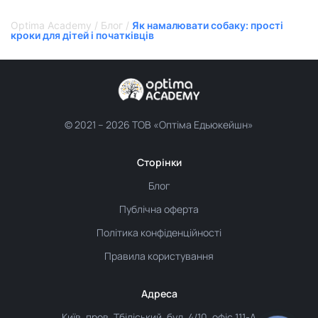
Optima Academy
/
Блог
/
Як намалювати собаку: прості
кроки для дітей і початківців
© 2021 –
2026 ТОВ «Оптіма Едьюкейшн»
Сторінки
Блог
Публічна оферта
Політика конфіденційності
Правила користування
Адреса
Київ, пров. Тбіліський, буд. 4/10, офіс 111-А