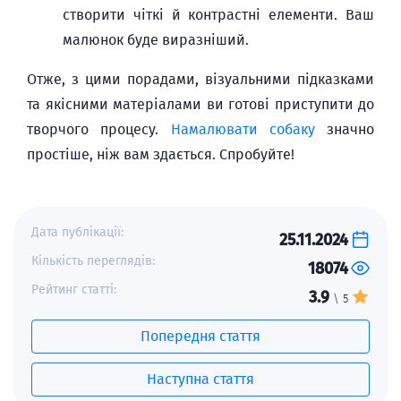
створити чіткі й контрастні елементи. Ваш
малюнок буде виразніший.
Отже, з цими порадами, візуальними підказками
та якісними матеріалами ви готові приступити до
творчого процесу.
Намалювати собаку
значно
простіше, ніж вам здається. Спробуйте!
Дата публікації:
25.11.2024
Кількість переглядів:
18074
Рейтинг статті:
3.9
\ 5
Попередня стаття
Наступна стаття