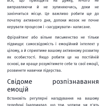
все, що приходить на думку, нічого не
виправляючи й не зупиняючись, доки не
закінчиться місце. Це важливо робити ще до
початку активного дня, допоки мозок не почне
керувати процесом і «засуджувати» написане.
Фрірайтинг або вільне письменство не тільки
підвищує самосвідомість і емоційний інтелект у
цілому, а й сприятиме вашому активному розвитку
як особистості. Якщо робити це на постійній
основі, ви краще розумітимете себе та свої емоції,
розвинете навички лідерства.
Свідоме розпізнавання
емоцій
Встановіть регулярні нагадування на вашому
телефоні (наприклад, що три, чотири чи п’ять