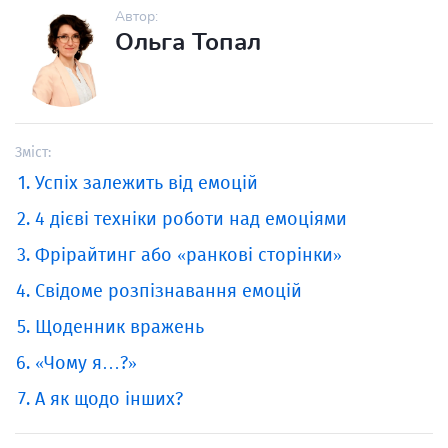
Автор:
Ольга Топал
Зміст:
Успіх залежить від емоцій
4 дієві техніки роботи над емоціями
Фрірайтинг або «ранкові сторінки»
Свідоме розпізнавання емоцій
Щоденник вражень
«Чому я…?»
А як щодо інших?