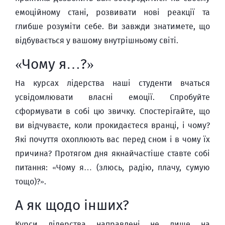
емоційному стані, розвивати нові реакції та
глибше розуміти себе. Ви завжди знатимете, що
відбувається у вашому внутрішньому світі.
«Чому я…?»
На курсах лідерства наші студенти вчаться
усвідомлювати власні емоції. Спробуйте
сформувати в собі цю звичку. Спостерігайте, що
ви відчуваєте, коли прокидаєтеся вранці, і чому?
Які почуття охоплюють вас перед сном і в чому їх
причина? Протягом дня якнайчастіше ставте собі
питання: «Чому я… (злюсь, радію, плачу, сумую
тощо)?».
А як щодо інших?
Курси лідерства направлені не лише на