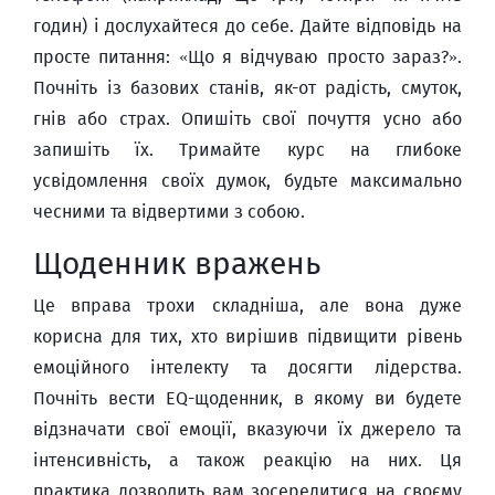
годин) і дослухайтеся до себе. Дайте відповідь на
просте питання: «Що я відчуваю просто зараз?»‎.
Почніть із базових станів, як-от радість, смуток,
гнів або страх. Опишіть свої почуття усно або
запишіть їх. Тримайте курс на глибоке
усвідомлення своїх думок, будьте максимально
чесними та відвертими з собою.
Щоденник вражень
Це вправа трохи складніша, але вона дуже
корисна для тих, хто вирішив підвищити рівень
емоційного інтелекту та досягти лідерства.
Почніть вести EQ-щоденник, в якому ви будете
відзначати свої емоції, вказуючи їх джерело та
інтенсивність, а також реакцію на них. Ця
практика дозволить вам зосередитися на своєму