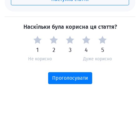
Наскільки була корисна ця стаття?
1
2
3
4
5
Не корисно
Дуже корисно
Проголосувати