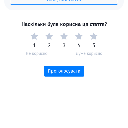
Наскільки була корисна ця стаття?
1
2
3
4
5
Не корисно
Дуже корисно
Проголосувати