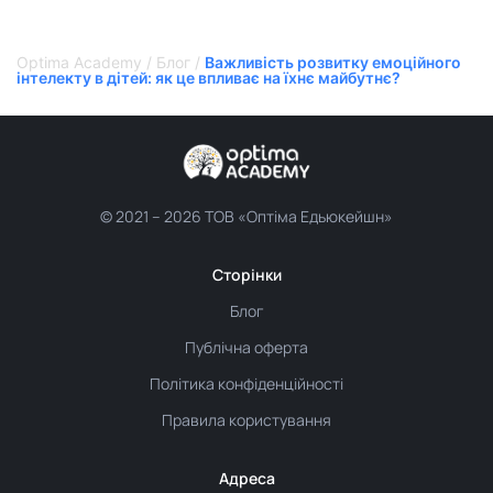
Optima Academy
/
Блог
/
Важливість розвитку емоційного
інтелекту в дітей: як це впливає на їхнє майбутнє?
© 2021 –
2026 ТОВ «Оптіма Едьюкейшн»
Сторінки
Блог
Публічна оферта
Політика конфіденційності
Правила користування
Адреса