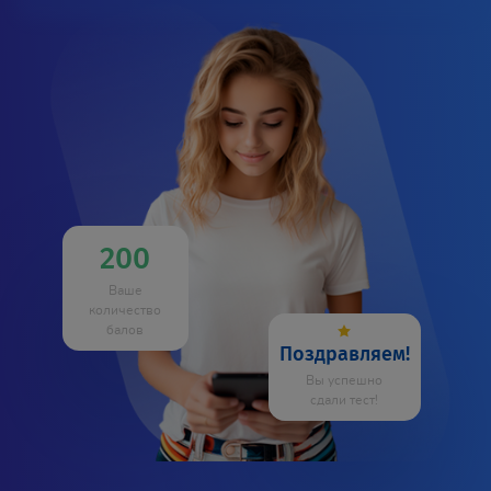
200
Ваше
количество
балов
Поздравляем!
Вы успешно
сдали тест!