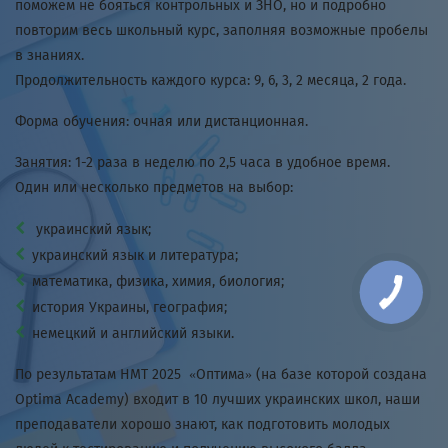
поможем не бояться контрольных и ЗНО, но и подробно
повторим весь школьный курс, заполняя возможные пробелы
в знаниях.
Продолжительность каждого курса: 9, 6, 3, 2 месяца, 2 года.
Форма обучения: очная или дистанционная.
Занятия: 1-2 раза в неделю по 2,5 часа в удобное время.
Один или несколько предметов на выбор:
украинский язык;
украинский язык и литература;
математика, физика, химия, биология;
история Украины, география;
немецкий и английский языки.
По результатам НМТ 2025 «Оптима» (на базе которой создана
Optima Academy) входит в 10 лучших украинских школ, наши
преподаватели хорошо знают, как подготовить молодых