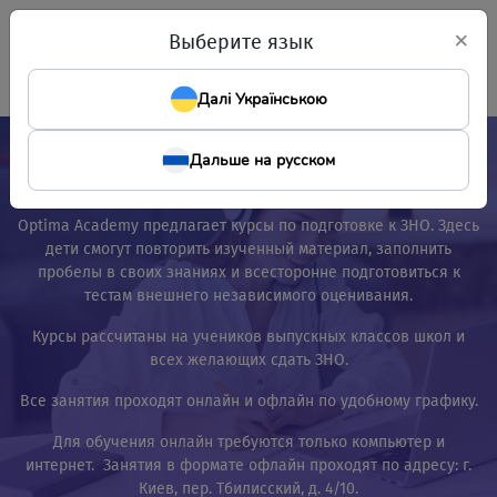
×
Выберите язык
Далі Українською
Онлайн-курсы подготовки
Дальше на русском
к ЗНО
Optima Academy предлагает курсы по подготовке к ЗНО. Здесь
дети смогут повторить изученный материал, заполнить
пробелы в своих знаниях и всесторонне подготовиться к
тестам внешнего независимого оценивания.
Курсы рассчитаны на учеников выпускных классов школ и
всех желающих сдать ЗНО.
Все занятия проходят онлайн и офлайн по удобному графику.
Для обучения онлайн требуются только компьютер и
интернет. Занятия в формате офлайн проходят по адресу: г.
Киев, пер. Тбилисский, д. 4/10.