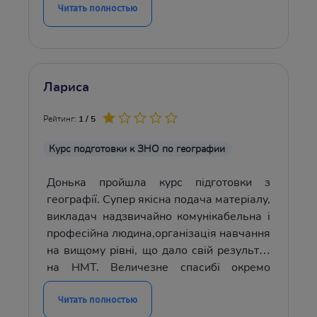
Починали в березні. Моя рекомендація-
Читать полностью
починати треба з вересня.
Лариса
Рейтинг:
1 / 5
Курс подготовки к ЗНО по географии
Донька пройшла курс підготовки з
географії. Супер якісна подача матеріалу,
викладач надзвичайно комунікабельна і
професійна людина,організація навчання
на вищому рівні, що дало свій результат
на НМТ. Величезне спасибі окремо
викладачу пану Петру та всій команді!
Читать полностью