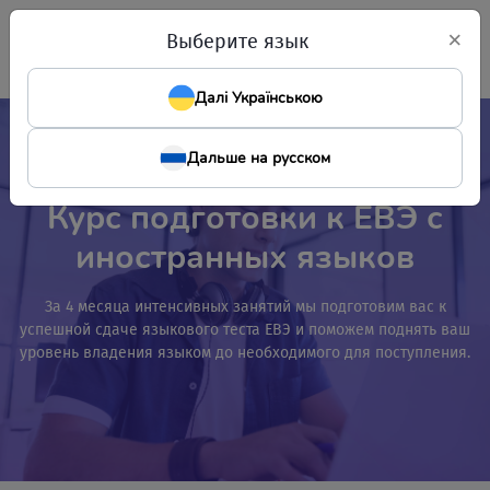
×
Выберите язык
Далі Українською
Дальше на русском
Курс подготовки к ЕВЭ с
иностранных языков
За 4 месяца интенсивных занятий мы подготовим вас к
успешной сдаче языкового теста ЕВЭ и поможем поднять ваш
уровень владения языком до необходимого для поступления.