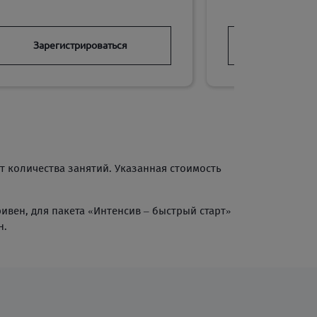
Зарегистрироваться
Зарегист
от количества занятий. Указанная стоимость
ривен, для пакета «Интенсив – быстрый старт»
н.