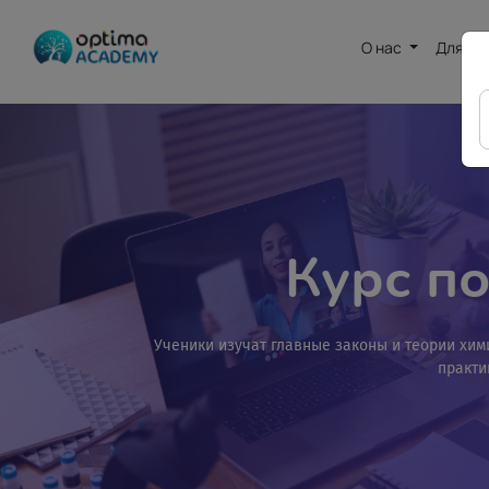
О нас
Для де
Курс п
Ученики изучат главные законы и теории хи
практи