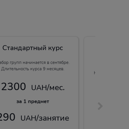
Стандартный курс
Интенсив
ст
абор групп начинается в сентябре.
Длительность курса 9 месяцев.
Набор групп начи
Длительность к
2300
/мес.
UAH
2800
за 1 предмет
за 1 
290
/занятие
UAH