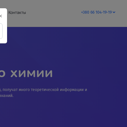
ывы
Контакты
×
о химии
, получат много теоретической информации и
знаний.