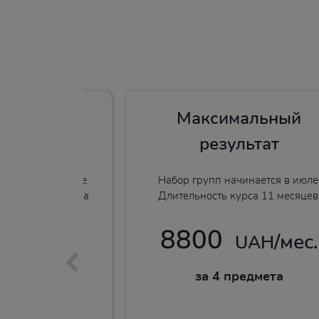
сив по
Максимальный
ке к НМТ
результат
нается в феврале.
Набор групп начинается в июле
ь курса 3 месяца
Длительность курса 11 месяцев
8800
/16
/мес.
UAH
UAH
ятий
за 4 предмета
редмет