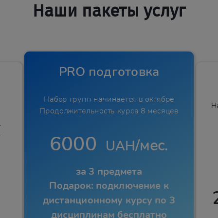
Наши пакеты услуг
PRO подготовка
Набор групп начинается в октябре
Н
Продолжительность курса 8 месяцев
.
.
6000
/мес.
UAH
за 3 предмета
Подарок: подключение к
дистанционному курсу по 3
дисциплинам бесплатно