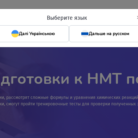
тей
Иностранные языки
НМТ
ДПА
IT Academy
Отз
Выберите язык
Далі Українською
Дальше на русском
одготовки к НМТ п
мии, рассмотрят сложные формулы и уравнения химических реакций
ки, смогут пройти тренировочные тесты для проверки полученных 